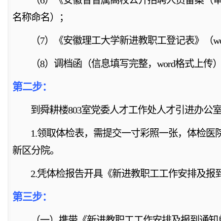
名称命名
）；
（
7）《安徽理工大学新进教职工登记表》（w
（
8）调档函（
信息填写完整，
word格式上传
第二步：
到舜耕楼
803室党委人才工作处人才引进办公
1.
领取体检表，需提交一寸彩照一张，体检医
新区分院
。
2.凭体检报告开具《
新进教职工工作安排及报
第
三
步：
（一）携带《
新进教职工工作安排及报到通知