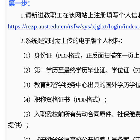
第一步：
1
.
请新进教职工在该网站上注册填写个人信
https
://
rczp
.
aust
.
edu
.
cn
/
rsfw
/
sys
/
xjglxt
/
login
/
index
.
2
.
系统提交时需上传的电子版个人材料：
（
1）身份证（PDF格式，正反面扫描
在
一页上
（
2）第一学历至最终学历毕业证、学位证（P
（
3）教育部留学服务中心出具的国外学历学位
（
4）职称资格证书（PDF格式）；
（
5）入职我校前所有劳动合同原件、社保缴费
提供）；
（
6）
《
安徽省省属高校公开招聘人员备案（