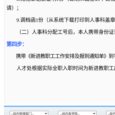
请
）；
9.
调档函
1份
（
从系统下载打印到人事科盖
（
二
）
人事科分配工号后，本人携带身份证
第
四
步：
携带《
新进教职工工作安排及报到通知单
》
到
人才处根据实际全职入职时间为新进教职工