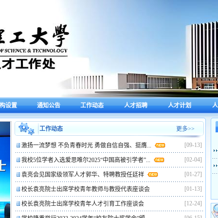
构设置
通知公告
工作动态
人才招聘
人才计划
人
工作动态
更多>>
[09-13]
激扬一流梦想 不负青春时光 勇做自信自强、挺膺...
[02-04]
我校5位学者入选爱思唯尔2025“中国高被引学者”...
[01-27]
袁亮会见国家级领军人才郭华、特聘教授任廷祥
[01-13]
校长袁亮院士出席学校青年教师与教授代表座谈会
[12-24]
校长袁亮院士出席学校青年人才引育工作座谈会